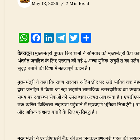
May 18, 2026
2 Min Read
W
F
Li
T
T
S
h
a
n
el
w
h
देहरादून
।मुख्यमंत्री पुष्कर सिंह धामी ने सोमवार को मुख्यमंत्री कैं
at
c
k
e
it
ar
अंतर्गत जनहित के लिए प्रदान की गई 4 अत्याधुनिक एम्बुलेंस का फ्लैग ऑ
s
e
e
g
te
e
सुदृढ़ बनाने की दिशा में महत्वपूर्ण कदम है।
A
b
dI
ra
r
​मुख्यमंत्री ने कहा कि राज्य सरकार अंतिम छोर पर खड़े व्यक्ति तक बेहत
p
o
n
m
द्वारा जनहित में किया जा रहा सहयोग सामाजिक उत्तरदायित्व का उत्कृष्ट उ
p
o
समय पर स्वास्थ्य सेवाओं की उपलब्धता अत्यंत आवश्यक है। एचडीएफसी ब
तक त्वरित चिकित्सा सहायता पहुंचाने में महत्वपूर्ण भूमिका निभाएंगी।
k
और अधिक सशक्त बनाने के लिए प्रतिबद्ध है।
​मुख्यमंत्री ने एचडीएफसी बैंक की इस जनकल्याणकारी पहल की सराहना