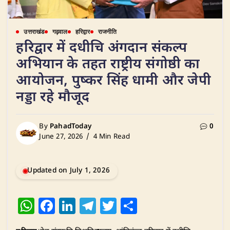
उत्तराखंड
गढ़वाल
हरिद्वार
राजनीति
हरिद्वार में दधीचि अंगदान संकल्प
अभियान के तहत राष्ट्रीय संगोष्ठी का
आयोजन, पुष्कर सिंह धामी और जेपी
नड्डा रहे मौजूद
By
PahadToday
0
June 27, 2026
4 Min Read
Updated on July 1, 2026
W
F
Li
T
T
S
h
a
n
el
w
h