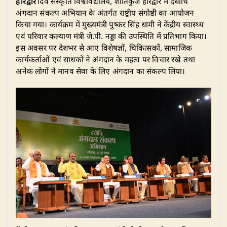
हरिद्वार
।देव संस्कृति विश्वविद्यालय, शांतिकुंज हरिद्वार में दधीचि
at
c
k
e
it
ar
अंगदान संकल्प अभियान के अंतर्गत राष्ट्रीय संगोष्ठी का आयोजन
s
e
e
g
te
e
किया गया। कार्यक्रम में मुख्यमंत्री पुष्कर सिंह धामी ने केंद्रीय स्वास्थ्य
A
b
dI
ra
r
एवं परिवार कल्याण मंत्री जे.पी. नड्डा की उपस्थिति में प्रतिभाग किया।
इस अवसर पर देशभर से आए विशेषज्ञों, चिकित्सकों, सामाजिक
p
o
n
m
कार्यकर्ताओं एवं साधकों ने अंगदान के महत्व पर विचार रखे तथा
p
o
अनेक लोगों ने मानव सेवा के लिए अंगदान का संकल्प लिया।
k