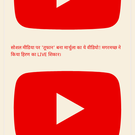
सोशल मीडिया पर 'तूफान' बना मार्चुला का ये वीडियो! मगरमच्छ ने
किया हिरण का LIVE शिकार।