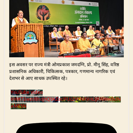
​इस अवसर पर राज्य मंत्री ओमप्रकाश जमदग्नि, प्रो. मीनू सिंह, वरिष्ठ
प्रशासनिक अधिकारी, चिकित्सक, पत्रकार, गणमान्य नागरिक एवं
देशभर से आए साधक उपस्थित रहे।
YouTube Video
VVVtT2wzclBtdjhQbkZaclFUc2VYNXVnLlJRNWw5clN
aME5N