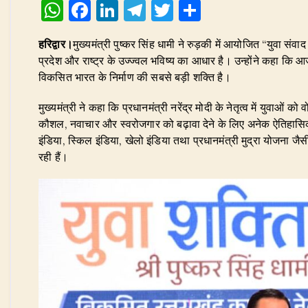
W
F
Li
T
T
S
h
a
n
el
w
h
हरिद्वार।
मुख्यमंत्री पुष्कर सिंह धामी ने रुड़की में आयोजित ‘‘युवा संवा
at
c
k
e
it
ar
प्रदेश और राष्ट्र के उज्ज्वल भविष्य का आधार है। उन्होंने कहा कि 
s
e
e
g
te
e
विकसित भारत के निर्माण की सबसे बड़ी शक्ति है।
A
b
dI
ra
r
​मुख्यमंत्री ने कहा कि प्रधानमंत्री नरेंद्र मोदी के नेतृत्व में युवाओ
p
o
n
m
कौशल, नवाचार और स्वरोजगार को बढ़ावा देने के लिए अनेक ऐतिहासिक प
p
o
इंडिया, स्किल इंडिया, खेलो इंडिया तथा प्रधानमंत्री मुद्रा योजना जैस
रही हैं।
k