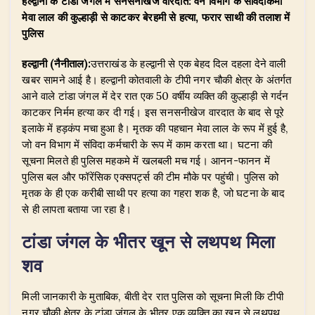
हल्द्वानी के टांडा जंगल में सनसनीखेज वारदात: वन विभाग के संविदाकर्मी
at
c
k
e
it
ar
मेवा लाल की कुल्हाड़ी से काटकर बेरहमी से हत्या, फरार साथी की तलाश में
s
e
e
g
te
e
पुलिस
A
b
dI
ra
r
हल्द्वानी (नैनीताल):
उत्तराखंड के हल्द्वानी से एक बेहद दिल दहला देने वाली
p
o
n
m
खबर सामने आई है। हल्द्वानी कोतवाली के टीपी नगर चौकी क्षेत्र के अंतर्गत
p
o
आने वाले टांडा जंगल में देर रात एक 50 वर्षीय व्यक्ति की कुल्हाड़ी से गर्दन
काटकर निर्मम हत्या कर दी गई। इस सनसनीखेज वारदात के बाद से पूरे
k
इलाके में हड़कंप मचा हुआ है। मृतक की पहचान मेवा लाल के रूप में हुई है,
जो वन विभाग में संविदा कर्मचारी के रूप में काम करता था। घटना की
सूचना मिलते ही पुलिस महकमे में खलबली मच गई। आनन-फानन में
पुलिस बल और फॉरेंसिक एक्सपर्ट्स की टीम मौके पर पहुंची। पुलिस को
मृतक के ही एक करीबी साथी पर हत्या का गहरा शक है, जो घटना के बाद
से ही लापता बताया जा रहा है।
​टांडा जंगल के भीतर खून से लथपथ मिला
शव
​मिली जानकारी के मुताबिक, बीती देर रात पुलिस को सूचना मिली कि टीपी
नगर चौकी क्षेत्र के टांडा जंगल के भीतर एक व्यक्ति का खून से लथपथ