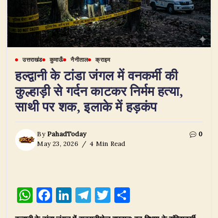
उत्तराखंड
कुमाऊँ
नैनीताल
क्राइम
हल्द्वानी के टांडा जंगल में वनकर्मी की
कुल्हाड़ी से गर्दन काटकर निर्मम हत्या,
साथी पर शक, इलाके में हड़कंप
By
PahadToday
0
May 23, 2026
4 Min Read
W
F
Li
T
T
S
h
a
n
el
w
h