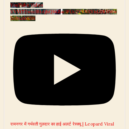
YouTube Video
VVVtT2wzclBtdjhQbkZaclFUc2VYNXVnLlJRNWw
5clNaME5N
रामनगर में गर्भवती गुलदार का हाई अलर्ट रेस्क्यू | Leopard Viral