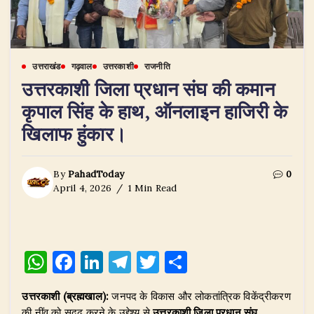
उत्तराखंड
गढ़वाल
उत्तरकाशी
राजनीति
उत्तरकाशी जिला प्रधान संघ की कमान
कृपाल सिंह के हाथ, ऑनलाइन हाजिरी के
खिलाफ हुंकार।
By
PahadToday
0
April 4, 2026
1 Min Read
W
F
Li
T
T
S
h
a
n
el
w
h
उत्तरकाशी (ब्रह्मखाल):
जनपद के विकास और लोकतांत्रिक विकेंद्रीकरण
at
c
k
e
it
ar
की नींव को सुदृढ़ करने के उद्देश्य से
उत्तरकाशी जिला प्रधान संघ