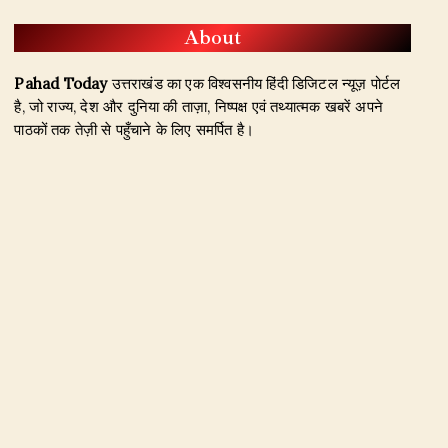
About
Pahad Today
उत्तराखंड का एक विश्वसनीय हिंदी डिजिटल न्यूज़ पोर्टल
है, जो राज्य, देश और दुनिया की ताज़ा, निष्पक्ष एवं तथ्यात्मक खबरें अपने
पाठकों तक तेज़ी से पहुँचाने के लिए समर्पित है।
हमारा उद्देश्य जिम्मेदार पत्रकारिता के माध्यम से सटीक, विश्वसनीय और
जनहित से जुड़ी खबरें प्रकाशित करना है। उत्तराखंड, राजनीति, अपराध,
शिक्षा, खेल, मनोरंजन, पर्यटन, रोजगार तथा अन्य महत्वपूर्ण विषयों पर हम
नियमित और प्रमाणिक समाचार उपलब्ध कराते हैं।
Founder & Editor-in-Chief:
Naseem Khan