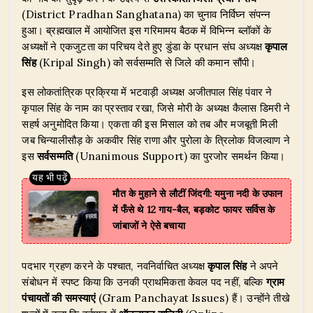
s
e
e
g
te
e
(District Pradhan Sanghatana) का चुनाव निर्विघ्न संपन्न
A
b
dI
ra
r
हुआ। ब्रह्मखाल में आयोजित इस गरिमामय बैठक में विभिन्न ब्लॉकों के
अध्यक्षों ने एकजुटता का परिचय देते हुए डुंडा के प्रधान संघ अध्यक्ष
कृपाल
p
o
n
m
सिंह
(Kripal Singh) को सर्वसम्मति से जिले की कमान सौंपी।
p
o
​इस लोकतांत्रिक प्रक्रिया में भटवाड़ी अध्यक्ष अजीतपाल सिंह पंवार ने
k
कृपाल सिंह के नाम का प्रस्ताव रखा, जिसे मोरी के अध्यक्ष कैलास डिमरी ने
सहर्ष अनुमोदित किया। एकता की इस मिसाल को तब और मजबूती मिली
जब चिन्यालीसौड़ के अकवीर सिंह राणा और पुरोला के त्रिलोक विजल्वाण ने
इस
सर्वसम्मति
(Unanimous Support) का पुरजोर समर्थन किया।
मौत के मुहाने से लौटीं जिंदगी: यमुना नदी के उफान
में फँसे थे 12 गाय-बैल, बड़कोट फायर सर्विस के
जांबाजों ने ऐसे बचाया
​पदभार ग्रहण करने के पश्चात, नवनिर्वाचित अध्यक्ष
कृपाल सिंह
ने अपने
संबोधन में स्पष्ट किया कि उनकी प्राथमिकता केवल पद नहीं, बल्कि
ग्राम
पंचायतों की समस्याएं
(Gram Panchayat Issues) हैं। उन्होंने तीखे