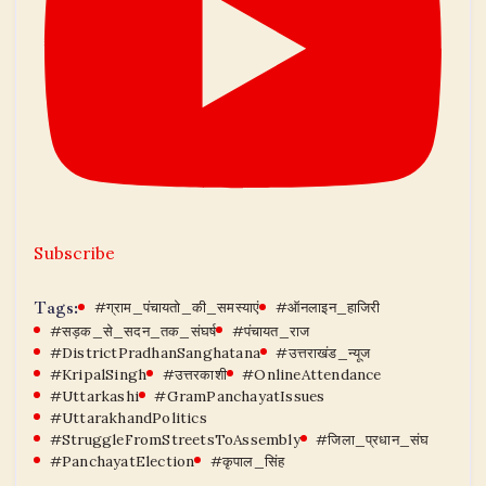
Subscribe
Tags:
#ग्राम_पंचायतो_की_समस्याएं
#ऑनलाइन_हाजिरी
#सड़क_से_सदन_तक_संघर्ष
#पंचायत_राज
#DistrictPradhanSanghatana
#उत्तराखंड_न्यूज
#KripalSingh
#उत्तरकाशी
#OnlineAttendance
#Uttarkashi
#GramPanchayatIssues
#UttarakhandPolitics
#StruggleFromStreetsToAssembly
#जिला_प्रधान_संघ
#PanchayatElection
#कृपाल_सिंह