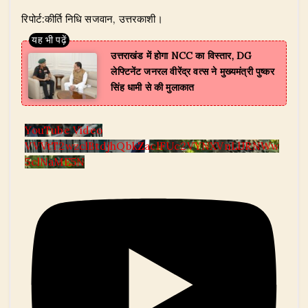
रिपोर्ट:कीर्ति निधि सजवान, उत्तरकाशी।
उत्तराखंड में होगा NCC का विस्तार, DG
लेफ्टिनेंट जनरल वीरेंद्र वत्स ने मुख्यमंत्री पुष्कर
सिंह धामी से की मुलाकात
YouTube Video
VVVtT2wzclBtdjhQbkZaclFUc2VYNXVnLlJRNWw
5clNaME5N