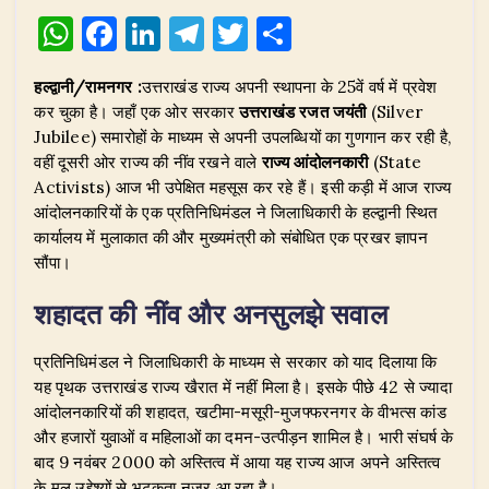
W
F
Li
T
T
S
h
a
n
el
w
h
हल्द्वानी/रामनगर :
उत्तराखंड राज्य अपनी स्थापना के 25वें वर्ष में प्रवेश
at
c
k
e
it
ar
कर चुका है। जहाँ एक ओर सरकार
उत्तराखंड रजत जयंती
(Silver
s
e
e
g
te
e
Jubilee) समारोहों के माध्यम से अपनी उपलब्धियों का गुणगान कर रही है,
A
b
dI
ra
r
वहीं दूसरी ओर राज्य की नींव रखने वाले
राज्य आंदोलनकारी
(State
Activists) आज भी उपेक्षित महसूस कर रहे हैं। इसी कड़ी में आज राज्य
p
o
n
m
आंदोलनकारियों के एक प्रतिनिधिमंडल ने जिलाधिकारी के हल्द्वानी स्थित
p
o
कार्यालय में मुलाकात की और मुख्यमंत्री को संबोधित एक प्रखर ज्ञापन
सौंपा।
k
शहादत की नींव और अनसुलझे सवाल
​प्रतिनिधिमंडल ने जिलाधिकारी के माध्यम से सरकार को याद दिलाया कि
यह पृथक उत्तराखंड राज्य खैरात में नहीं मिला है। इसके पीछे 42 से ज्यादा
आंदोलनकारियों की शहादत, खटीमा-मसूरी-मुजफ्फरनगर के वीभत्स कांड
और हजारों युवाओं व महिलाओं का दमन-उत्पीड़न शामिल है। भारी संघर्ष के
बाद 9 नवंबर 2000 को अस्तित्व में आया यह राज्य आज अपने अस्तित्व
के मूल उद्देश्यों से भटकता नजर आ रहा है।