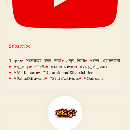
Subscribe
Tags:
#उत्तराखंड_रजत_जयंती
#मूल_निवास
#राज्य_आंदोलनकारी
#भू_कानून
#गैरसैंण
#MoolNiwas
#पहाड़_की_जवानी
#BhuKanoon
​#UttarakhandSilverJubilee
#PahadKiJawani
#StateActivists
#Gairsain