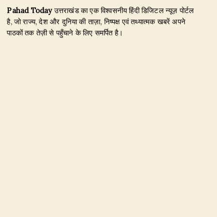
Pahad Today
उत्तराखंड का एक विश्वसनीय हिंदी डिजिटल न्यूज़ पोर्टल
है, जो राज्य, देश और दुनिया की ताज़ा, निष्पक्ष एवं तथ्यात्मक खबरें अपने
पाठकों तक तेज़ी से पहुँचाने के लिए समर्पित है।
हमारा उद्देश्य जिम्मेदार पत्रकारिता के माध्यम से सटीक, विश्वसनीय और
जनहित से जुड़ी खबरें प्रकाशित करना है। उत्तराखंड, राजनीति, अपराध,
शिक्षा, खेल, मनोरंजन, पर्यटन, रोजगार तथा अन्य महत्वपूर्ण विषयों पर हम
नियमित और प्रमाणिक समाचार उपलब्ध कराते हैं।
Founder & Editor-in-Chief:
Naseem Khan