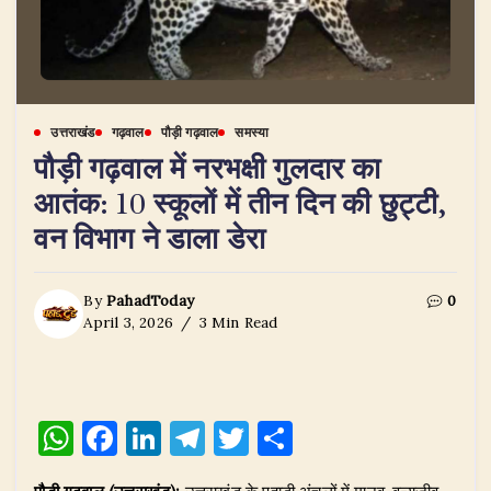
उत्तराखंड
गढ़वाल
पौड़ी गढ़वाल
समस्या
पौड़ी गढ़वाल में नरभक्षी गुलदार का
आतंक: 10 स्कूलों में तीन दिन की छुट्टी,
वन विभाग ने डाला डेरा
By
PahadToday
0
April 3, 2026
3 Min Read
W
F
Li
T
T
S
h
a
n
el
w
h