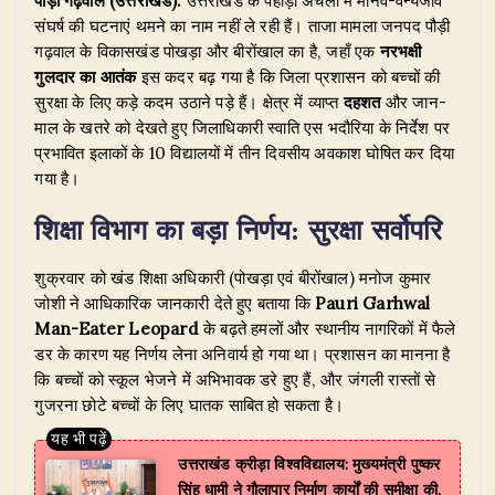
पौड़ी गढ़वाल (उत्तराखंड):
उत्तराखंड के पहाड़ी अंचलों में मानव-वन्यजीव
at
c
k
e
it
ar
संघर्ष की घटनाएं थमने का नाम नहीं ले रही हैं। ताजा मामला जनपद पौड़ी
s
e
e
g
te
e
गढ़वाल के विकासखंड पोखड़ा और बीरोंखाल का है, जहाँ एक
नरभक्षी
A
b
dI
ra
r
गुलदार का आतंक
इस कदर बढ़ गया है कि जिला प्रशासन को बच्चों की
सुरक्षा के लिए कड़े कदम उठाने पड़े हैं। क्षेत्र में व्याप्त
दहशत
और जान-
p
o
n
m
माल के खतरे को देखते हुए जिलाधिकारी स्वाति एस भदौरिया के निर्देश पर
p
o
प्रभावित इलाकों के 10 विद्यालयों में तीन दिवसीय अवकाश घोषित कर दिया
गया है।
k
शिक्षा विभाग का बड़ा निर्णय: सुरक्षा सर्वोपरि
​शुक्रवार को खंड शिक्षा अधिकारी (पोखड़ा एवं बीरोंखाल) मनोज कुमार
जोशी ने आधिकारिक जानकारी देते हुए बताया कि
Pauri Garhwal
Man-Eater Leopard
के बढ़ते हमलों और स्थानीय नागरिकों में फैले
डर के कारण यह निर्णय लेना अनिवार्य हो गया था। प्रशासन का मानना है
कि बच्चों को स्कूल भेजने में अभिभावक डरे हुए हैं, और जंगली रास्तों से
गुजरना छोटे बच्चों के लिए घातक साबित हो सकता है।
उत्तराखंड क्रीड़ा विश्वविद्यालय: मुख्यमंत्री पुष्कर
सिंह धामी ने गौलापार निर्माण कार्यों की समीक्षा की,