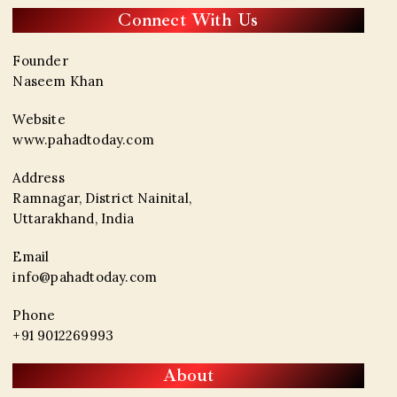
Connect With Us
Founder
Naseem Khan
Website
www.pahadtoday.com
Address
Ramnagar, District Nainital,
Uttarakhand, India
Email
info@pahadtoday.com
Phone
+91 9012269993
About