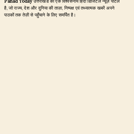
Pahad Today
उत्तराखंड का एक विश्वसनीय हिंदी डिजिटल न्यूज़ पोर्टल
है, जो राज्य, देश और दुनिया की ताज़ा, निष्पक्ष एवं तथ्यात्मक खबरें अपने
पाठकों तक तेज़ी से पहुँचाने के लिए समर्पित है।
हमारा उद्देश्य जिम्मेदार पत्रकारिता के माध्यम से सटीक, विश्वसनीय और
जनहित से जुड़ी खबरें प्रकाशित करना है। उत्तराखंड, राजनीति, अपराध,
शिक्षा, खेल, मनोरंजन, पर्यटन, रोजगार तथा अन्य महत्वपूर्ण विषयों पर हम
नियमित और प्रमाणिक समाचार उपलब्ध कराते हैं।
Founder & Editor-in-Chief:
Naseem Khan