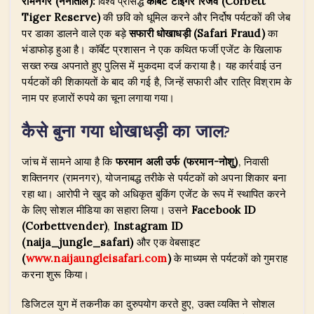
रामनगर (नैनीताल):
विश्व प्रसिद्ध
कॉर्बेट टाइगर रिजर्व (Corbett
at
c
k
e
it
ar
Tiger Reserve)
की छवि को धूमिल करने और निर्दोष पर्यटकों की जेब
s
e
e
g
te
e
पर डाका डालने वाले एक बड़े
सफारी धोखाधड़ी (Safari Fraud)
का
A
b
dI
ra
r
भंडाफोड़ हुआ है। कॉर्बेट प्रशासन ने एक कथित फर्जी एजेंट के खिलाफ
सख्त रुख अपनाते हुए पुलिस में मुकदमा दर्ज कराया है। यह कार्रवाई उन
p
o
n
m
पर्यटकों की शिकायतों के बाद की गई है, जिन्हें सफारी और रात्रि विश्राम के
p
o
नाम पर हजारों रुपये का चूना लगाया गया।
k
कैसे बुना गया धोखाधड़ी का जाल?
​जांच में सामने आया है कि
फरमान अली उर्फ (फरमान-नोशु)
, निवासी
शक्तिनगर (रामनगर), योजनाबद्ध तरीके से पर्यटकों को अपना शिकार बना
रहा था। आरोपी ने खुद को अधिकृत बुकिंग एजेंट के रूप में स्थापित करने
के लिए सोशल मीडिया का सहारा लिया। उसने
Facebook ID
(Corbettvender)
,
Instagram ID
(naija_jungle_safari)
और एक वेबसाइट
(
www.naijaungleisafari.com
)
के माध्यम से पर्यटकों को गुमराह
करना शुरू किया।
​डिजिटल युग में तकनीक का दुरुपयोग करते हुए, उक्त व्यक्ति ने सोशल