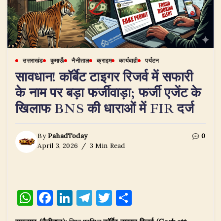
उत्तराखंड
कुमाऊँ
नैनीताल
क्राइम
कार्यवाही
पर्यटन
सावधान! कॉर्बेट टाइगर रिजर्व में सफारी
के नाम पर बड़ा फर्जीवाड़ा; फर्जी एजेंट के
खिलाफ BNS की धाराओं में FIR दर्ज
By
PahadToday
0
April 3, 2026
3 Min Read
W
F
Li
T
T
S
h
a
n
el
w
h