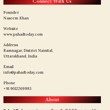
Connect With Us
Founder
Naseem Khan
Website
www.pahadtoday.com
Address
Ramnagar, District Nainital,
Uttarakhand, India
Email
info@pahadtoday.com
Phone
+91 9012269993
About