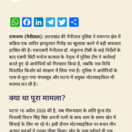
W
F
Li
T
T
S
h
a
n
el
w
h
रामनगर (नैनीताल):
उत्तराखंड की नैनीताल पुलिस ने रामनगर क्षेत्र में
at
c
k
e
it
ar
सक्रिय एक शातिर झपट्टामार गिरोह का खुलासा करने में बड़ी सफलता
s
e
e
g
te
e
हासिल की है। एसएसपी नैनीताल डॉ. मंजुनाथ टीसी के कड़े निर्देशों के
A
b
dI
ra
r
बाद एसपी सिटी मनोज कत्याल के नेतृत्व में पुलिस टीम ने कार्रवाई
करते हुए दो आरोपियों को गिरफ्तार किया है, जबकि एक विधि
p
o
n
m
विवादित किशोर को संरक्षण में लिया गया है। पुलिस ने आरोपियों के
p
o
पास से लूटा गया मंगलसूत्र और घटना में प्रयुक्त मोटरसाइकिल भी
बरामद कर ली है।
k
​क्या था पूरा मामला?
​घटना 16 अप्रैल 2026 की है, जब पीरूमदारा के शांति कुंज रोड
निवासी विशन सिंह बिष्ट अपनी पत्नी के साथ शाम के समय खेत में
सिंचाई के लिए जा रहे थे। इसी दौरान मोटरसाइकिल पर सवार तीन
अज्ञात युवकों ने उनका पीछा किया। खेत के पास पहुँचते ही एक