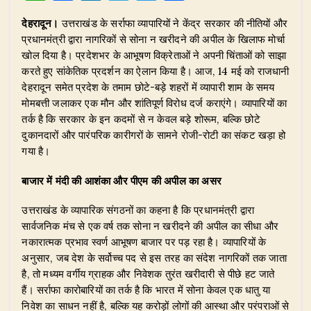
h
a
n
el
w
h
देहरादून।
उत्तराखंड के सर्राफा व्यापारियों ने केंद्र सरकार की नीतियों और
at
c
k
e
it
ar
प्रधानमंत्री द्वारा नागरिकों से सोना न खरीदने की अपील के खिलाफ मोर्चा
s
e
e
g
te
e
खोल दिया है। प्रदेशभर के आभूषण विक्रेताओं ने अपनी चिंताओं को साझा
A
b
dI
ra
r
करते हुए सांकेतिक प्रदर्शन का ऐलान किया है। आज, 14 मई को राजधानी
देहरादून समेत प्रदेश के तमाम छोटे-बड़े शहरों में व्यापारी शाम के समय
p
o
n
m
मोमबत्ती जलाकर एक मौन और शांतिपूर्ण विरोध दर्ज कराएंगे। व्यापारियों का
p
o
तर्क है कि सरकार के इन कदमों से न केवल बड़े शोरूम, बल्कि छोटे
दुकानदारों और पारंपरिक कारीगरों के सामने रोजी-रोटी का संकट खड़ा हो
k
गया है।
बाजार में मंदी की आशंका और पीएम की अपील का असर
उत्तराखंड के व्यापारिक संगठनों का कहना है कि प्रधानमंत्री द्वारा
सार्वजनिक मंच से एक वर्ष तक सोना न खरीदने की अपील का सीधा और
नकारात्मक प्रभाव स्वर्ण आभूषण बाजार पर पड़ रहा है। व्यापारियों के
अनुसार, जब देश के सर्वोच्च पद से इस तरह का संदेश नागरिकों तक जाता
है, तो मध्यम वर्गीय ग्राहक और निवेशक तुरंत खरीदारी से पीछे हट जाते
हैं। सर्राफा कारोबारियों का तर्क है कि भारत में सोना केवल एक धातु या
निवेश का साधन नहीं है, बल्कि यह करोड़ों लोगों की आस्था और परंपराओं से