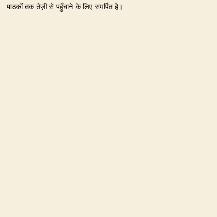
पाठकों तक तेज़ी से पहुँचाने के लिए समर्पित है।
हमारा उद्देश्य जिम्मेदार पत्रकारिता के माध्यम से सटीक, विश्वसनीय और
जनहित से जुड़ी खबरें प्रकाशित करना है। उत्तराखंड, राजनीति, अपराध,
शिक्षा, खेल, मनोरंजन, पर्यटन, रोजगार तथा अन्य महत्वपूर्ण विषयों पर हम
नियमित और प्रमाणिक समाचार उपलब्ध कराते हैं।
Founder & Editor-in-Chief:
Naseem Khan