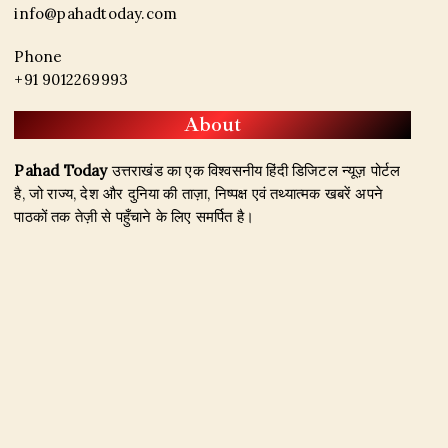
info@pahadtoday.com
Phone
+91 9012269993
About
Pahad Today
उत्तराखंड का एक विश्वसनीय हिंदी डिजिटल न्यूज़ पोर्टल
है, जो राज्य, देश और दुनिया की ताज़ा, निष्पक्ष एवं तथ्यात्मक खबरें अपने
पाठकों तक तेज़ी से पहुँचाने के लिए समर्पित है।
हमारा उद्देश्य जिम्मेदार पत्रकारिता के माध्यम से सटीक, विश्वसनीय और
जनहित से जुड़ी खबरें प्रकाशित करना है। उत्तराखंड, राजनीति, अपराध,
शिक्षा, खेल, मनोरंजन, पर्यटन, रोजगार तथा अन्य महत्वपूर्ण विषयों पर हम
नियमित और प्रमाणिक समाचार उपलब्ध कराते हैं।
Founder & Editor-in-Chief:
Naseem Khan