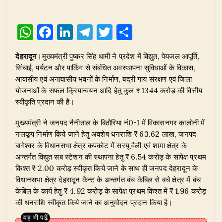
W
F
Li
T
T
S
h
a
n
el
w
h
देहरादून
।मुख्यमंत्री पुष्कर सिंह धामी ने प्रदेश में विद्युत, पेयजल आपूर्ति,
at
c
k
e
it
ar
सिंचाई, पर्यटन और पार्किंग से संबंधित अवस्थापना सुविधाओं के विकास,
s
e
e
g
te
e
आवासीय एवं अनावासीय भवनों के निर्माण, बद्री गाय संरक्षण एवं जिला
A
b
dI
ra
r
योजनाओं के सफल क्रियान्वयन आदि हेतु कुल ₹ 1344 करोड़ की वित्तीय
स्वीकृति प्रदान की है।
p
o
n
m
p
o
​मुख्यमंत्री ने जनपद नैनीताल के बिठौरिया नं0-1 में विकासनगर कालोनी में
नलकूप निर्माण किये जाने हेतु अवशेष धनराशि ₹ 63.62 लाख, जनपद
k
बागेश्वर के विधानसभा क्षेत्र कपकोट में सरयू वैली एवं शामा क्षेत्र के
अन्तर्गत विद्युत सब स्टेशन की स्थापना हेतु ₹ 6.54 करोड़ के सापेक्ष प्रथम
किश्त ₹ 2.00 करोड़ स्वीकृत किये जाने के साथ ही जनपद देहरादून के
विधानसभा क्षेत्र देहरादून कैन्ट के अन्तर्गत बंच केबिल से बचे क्षेत्र में बंच
केबिल के कार्य हेतु ₹ 4.92 करोड़ के सापेक्ष प्रथम किश्त में ₹ 1.96 करोड़
की धनराशि स्वीकृत किये जाने का अनुमोदन प्रदान किया है।